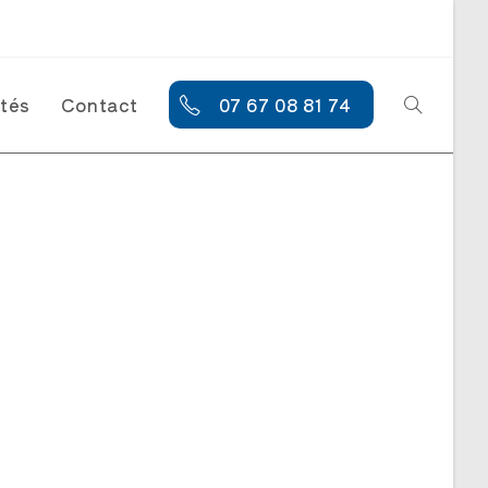
ités
Contact
07 67 08 81 74